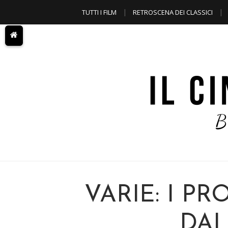
TUTTI I FILM
RETROSCENA DEI CLASSICI
A TEMA
VARIE: I PR
DAL