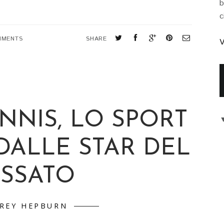
b
c
MMENTS
SHARE
V
ENNIS, LO SPORT
DALLE STAR DEL
ASSATO
REY HEPBURN