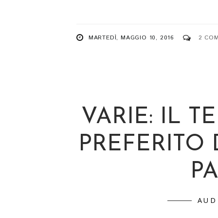
MARTEDÌ, MAGGIO 10, 2016
2 CO
VARIE: IL T
PREFERITO 
P
AUD