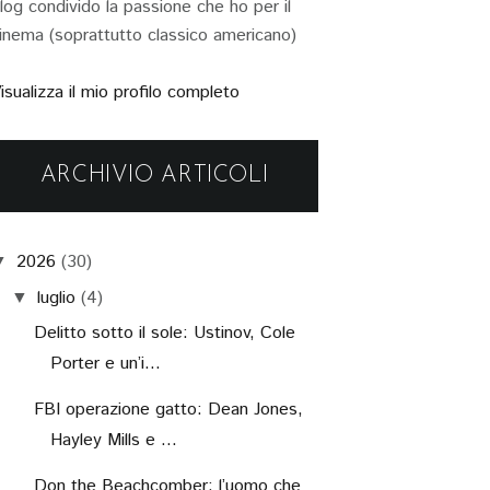
log condivido la passione che ho per il
inema (soprattutto classico americano)
isualizza il mio profilo completo
ARCHIVIO ARTICOLI
2026
(30)
▼
luglio
(4)
▼
Delitto sotto il sole: Ustinov, Cole
Porter e un’i...
FBI operazione gatto: Dean Jones,
Hayley Mills e ...
Don the Beachcomber: l’uomo che