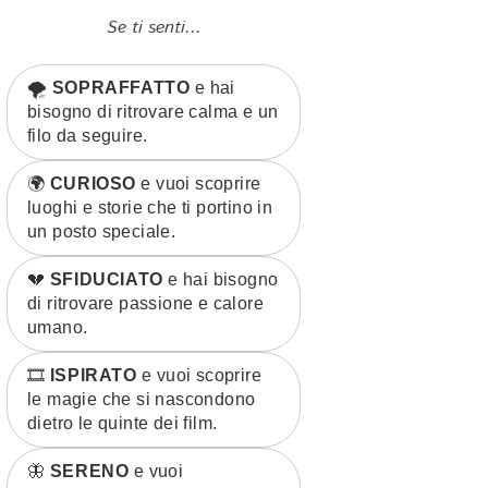
Se ti senti...
🌪️
SOPRAFFATTO
e hai
bisogno di ritrovare calma e un
filo da seguire.
🌍
CURIOSO
e vuoi scoprire
luoghi e storie che ti portino in
un posto speciale.
💔
SFIDUCIATO
e hai bisogno
di ritrovare passione e calore
umano.
🎞️
ISPIRATO
e vuoi scoprire
le magie che si nascondono
dietro le quinte dei film.
🦋
SERENO
e vuoi