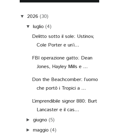
2026
(30)
▼
luglio
(4)
▼
Delitto sotto il sole: Ustinov,
Cole Porter e un’i...
FBI operazione gatto: Dean
Jones, Hayley Mills e ...
Don the Beachcomber: l’uomo
che portò i Tropici a ...
L’imprendibile signor 880: Burt
Lancaster e il cas...
giugno
(5)
►
maggio
(4)
►