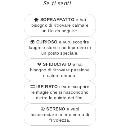
Se ti senti...
🌪️
SOPRAFFATTO
e hai
bisogno di ritrovare calma e
un filo da seguire.
🌍
CURIOSO
e vuoi scoprire
luoghi e storie che ti portino in
un posto speciale.
💔
SFIDUCIATO
e hai
bisogno di ritrovare passione
e calore umano.
🎞️
ISPIRATO
e vuoi scoprire
le magie che si nascondono
dietro le quinte dei film.
🦋
SERENO
e vuoi
assecondare un momento di
frivolezza.