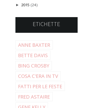
2015
(24)
►
ETICHETTE
ANNE BAXTER
BETTE DAVIS
BING CROSBY
COSA C'ERA IN TV
FATTI PER LE FESTE
FRED ASTAIRE
GENE KELLY